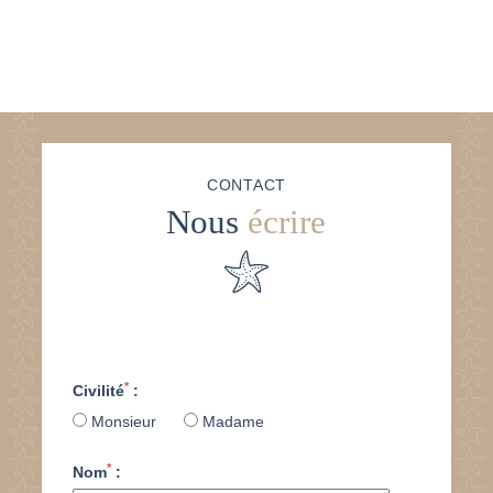
ACTIVITÉS & TOURISME
GALERIE PHOTOS
BONS PLANS
BONS CADEAUX
ACCÈS & CONTACT
CONTACT
Nous
écrire
*
Civilité
:
Monsieur
Madame
*
Nom
: